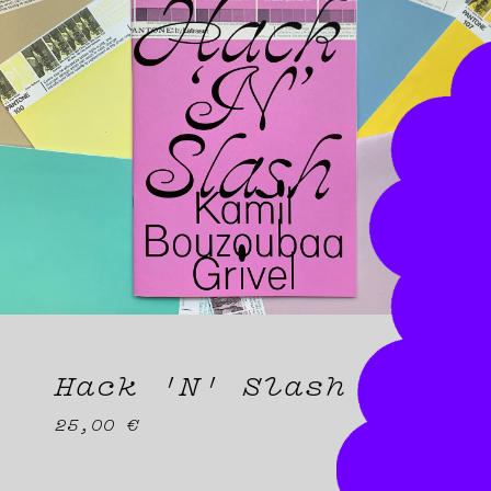
Hack 'N' Slash
25,00
€